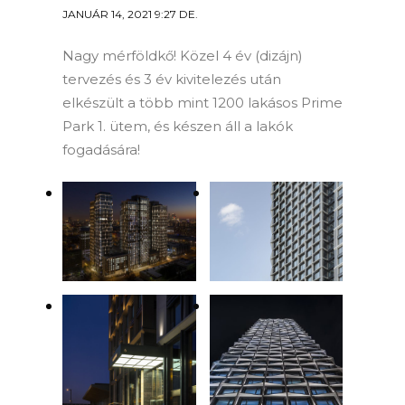
JANUÁR 14, 2021 9:27 DE.
Nagy mérföldkő! Közel 4 év (dizájn)
tervezés és 3 év kivitelezés után
elkészült a több mint 1200 lakásos Prime
Park 1. ütem, és készen áll a lakók
fogadására!