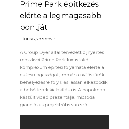
Prime Park építkezés
elérte a legmagasabb
pontját
JÚLIUS 8, 2019 9:25 DE.
A Group Dyer által tervezett díjnyertes
moszkvai Prime Park luxus lakó
komplexum építési folyamata elérte a
csúcsmagasságot, immár a nyílászárók
behelyezésre folyik és lassan elkezdődik
a belső terek kialakítása is. A napokban
készült videó prezentálja, micsoda
grandiózus projektről is van szó.